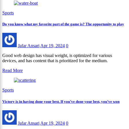
Sports
Do you know what my favorite part of the game is? The opportunity to play
Jafar Ansari
Apr 19, 2024
0
Good web design has visual weight, is optimized for various
devices, and has content that is prioritized for the medium.
Read More
Sports
Victory is in having done your best. If you’ve done your best, you’ve won
Jafar Ansari
Apr 19, 2024
0