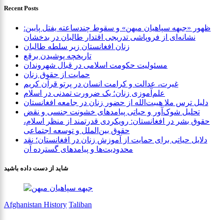
Recent Posts
ظهور «جبهه سپاهیان میهن» و سقوط چندساعته یفتل پایین:
نشانه‌ای از فروپاشی تدریجی اقتدار طالبان در بدخشان
زنان افغانستان زیر سلطه طالبان
تاریخچه پوشیدن برقع
مسئولیت حکومت اسلامی در قبال شهروندان
حمایت از حقوق زنان
غیرت، عدالت و کرامت انسان در پرتو قرآن کریم
علم‌آموزی زنان؛ یک ضرورت تمدنی در اسلام
دلیل ترس ملا هیبت‌الله از حضور زنان در جامعه افغانستان
تحلیل شوک‌آور و حیاتی پیامدهای خشونت جنسی و نقض
حقوق بشر در افغانستان: رویکردی قدرتمند از منظر اسلام،
حقوق بین‌الملل و توسعه اجتماعی
دلایل حیاتی برای حمایت از آموزش زنان در افغانستان؛ نقد
محدودیت‌ها و پیامدهای گسترده آن
شاید از دست داده باشید
Afghanistan History
Taliban