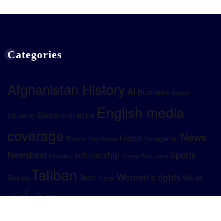
Categories
Afghanistan History
AI
Business
deutsch
English media
Educational article
Education
coverage
News
Health
Events
Immigration
Food Racipe
Newsbeat
Sports
scholarship
Skin care
Real story
Science
Taliban
Women's rights
Tech
World
Stories
Travel
آموزش آلمانی