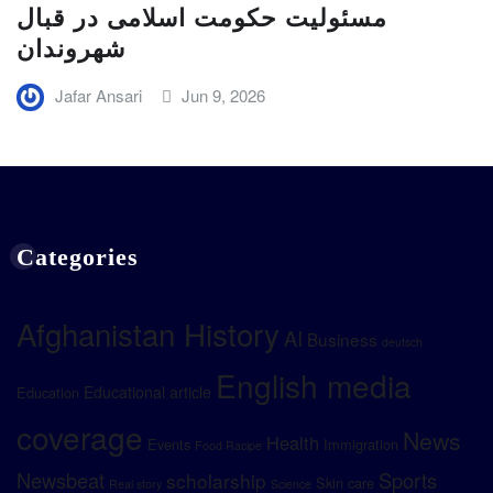
مسئولیت حکومت اسلامی در قبال
شهروندان
Jafar Ansari
Jun 9, 2026
Categories
Afghanistan History
AI
Business
deutsch
English media
Educational article
Education
coverage
News
Health
Events
Immigration
Food Racipe
Newsbeat
Sports
scholarship
Skin care
Real story
Science